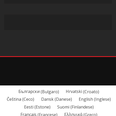
Български
(
Bulgaro
)
Hrvatski
(
Croato
)
Čeština
(
Ceco
)
Dansk
(
Danese
)
English
(
Inglese
)
Eesti
(
Estone
)
Suomi
(
Finlandese
)
Français
(
Francese
)
Ελληνικά
(
Greco
)