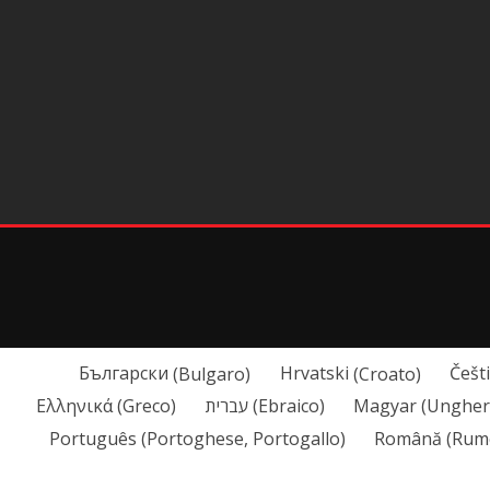
Български
(
Bulgaro
)
Hrvatski
(
Croato
)
Češt
Ελληνικά
(
Greco
)
עברית
(
Ebraico
)
Magyar
(
Ungher
Português
(
Portoghese, Portogallo
)
Română
(
Rum