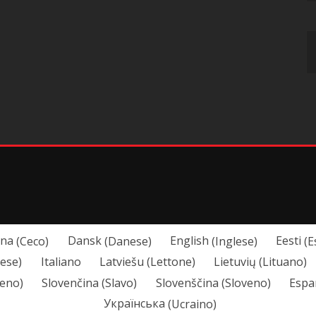
ina
(
Ceco
)
Dansk
(
Danese
)
English
(
Inglese
)
Eesti
(
E
ese
)
Italiano
Latviešu
(
Lettone
)
Lietuvių
(
Lituano
)
eno
)
Slovenčina
(
Slavo
)
Slovenščina
(
Sloveno
)
Espa
Українська
(
Ucraino
)