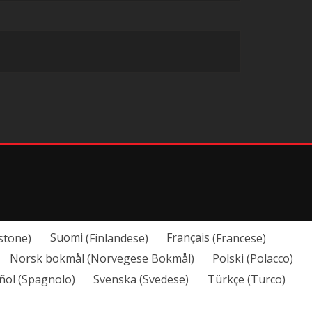
stone
)
Suomi
(
Finlandese
)
Français
(
Francese
)
Norsk bokmål
(
Norvegese Bokmål
)
Polski
(
Polacco
)
ñol
(
Spagnolo
)
Svenska
(
Svedese
)
Türkçe
(
Turco
)