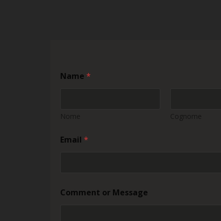
Name
*
Nome
Cognome
Email
*
C
Comment or Message
o
m
m