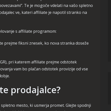
i povezavami”. Te je mogoče vdelati na vašo spletno
ajalec ve, kateri affiliate je napotil stranko na
lovanje s affiliate programom:
iate prejme fiksni znesek, ko nova stranka doseže
), pri katerem affiliate prejme odstotek
ovanja vam bo plačan odstotek provizije od vse
dobje.
te prodajalce?
 spletno mesto, ki usmerja promet. Glejte spodnji