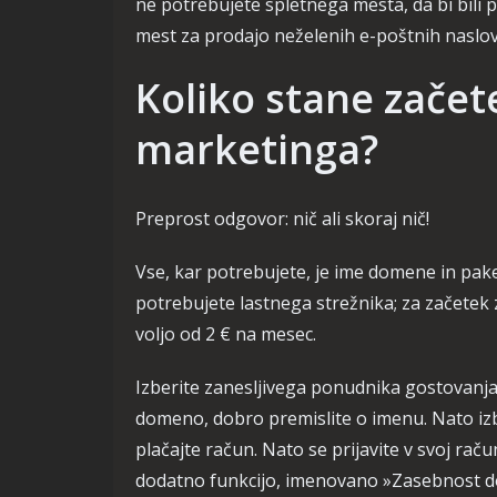
ne potrebujete spletnega mesta, da bi bili
mest za prodajo neželenih e-poštnih naslov
Koliko stane zače
marketinga?
Preprost odgovor: nič ali skoraj nič!
Vse, kar potrebujete, je ime domene in pake
potrebujete lastnega strežnika; za začetek
voljo od 2 € na mesec.
Izberite zanesljivega ponudnika gostovanja
domeno, dobro premislite o imenu. Nato izb
plačajte račun. Nato se prijavite v svoj raču
dodatno funkcijo, imenovano »Zasebnost dom