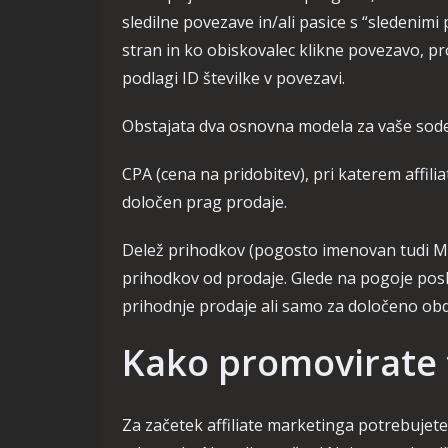
sledilne povezave in/ali pasice s “sledenim
stran in ko obiskovalec klikne povezavo, prod
podlagi ID številke v povezavi.
Obstajata dva osnovna modela za vaše sode
CPA (cena na pridobitev), pri katerem affil
določen prag prodaje.
Delež prihodkov (pogosto imenovan tudi MGR
prihodkov od prodaje. Glede na pogoje posl
prihodnje prodaje ali samo za določeno ob
Kako promovirate 
Za začetek affiliate marketinga potrebujete