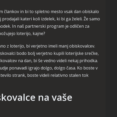
em člankov in bi to spletno mesto vsak dan obiskalo
 prodajali kateri koli izdelek, ki bi ga želeli. Že samo
ihodek. In naš partnerski program je odličen za
ožujejo loterijo, kajne?
o z loterijo, bi verjetno imeli manj obiskovalcev.
biskovalci bodo bolj verjetno kupili loterijske srečke,
iskovalcev na dan, bi še vedno videli nekaj prihodka.
 ljudje ponavadi igrajo dolgo, dolgo časa. Ko boste v
vilo strank, boste videli relativno stalen tok
skovalce na vaše