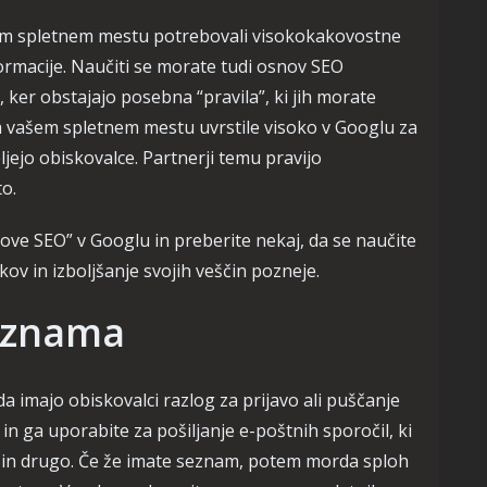
jem spletnem mestu potrebovali visokokakovostne
formacije. Naučiti se morate tudi osnov SEO
 ker obstajajo posebna “pravila”, ki jih morate
na vašem spletnem mestu uvrstile visoko v Googlu za
ljejo obiskovalce. Partnerji temu pravijo
o.
ove SEO” v Googlu in preberite nekaj, da se naučite
ov in izboljšanje svojih veščin pozneje.
eznama
a imajo obiskovalci razlog za prijavo ali puščanje
in ga uporabite za pošiljanje e-poštnih sporočil, ki
in drugo. Če že imate seznam, potem morda sploh