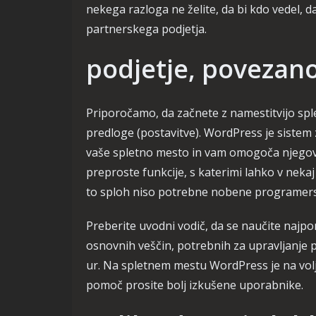
nekega razloga ne želite, da bi kdo vedel, d
partnerskega podjetja.
podjetje, povezano
Priporočamo, da začnete z namestitvijo s
predloge (postavitve). WordPress je sistem 
vaše spletno mesto in vam omogoča njegovo
preproste funkcije, s katerimi lahko v nek
to sploh niso potrebne nobene programers
Preberite uvodni vodič, da se naučite najp
osnovnih veščin, potrebnih za upravljanje 
ur. Na spletnem mestu WordPress je na vol
pomoč prosite bolj izkušene uporabnike.