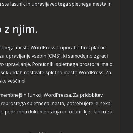
a ste lastnik in upravljavec tega spletnega mesta in
 z njim.
pletnega mesta WordPress z uporabo brezplačne
za upravljanje vsebin (CMS), ki samodejno zgradi
 upravljanje. Ponudniki spletnega prostora imajo
aj sekundah nastavite spletno mesto WordPress. Za
ke veščine!
omembnejših funkcij WordPressa. Za pridobitev
preprostega spletnega mesta, potrebujete le nekaj
jo podrobna dokumentacija in forum, kjer lahko za