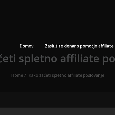
Primary Menu
Domov
Zaslužite denar s pomočjo affiliat
eti spletno affiliate p
Home
Kako začeti spletno affiliate poslovanje