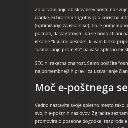
Za privabljanje obiskovalcev boste na svo
članke, ki bralcem zagotavljajo koristne in
(optimizacije za iskalnike). To je pomembno,
poznati, da zagotovite, da se bodo strani 
iskalne “ključne besede”, ki vam lahko pripe
“usmerjanje prometa” na vaše spletno mest
SEO ni raketna znanost. Samo poiščite “osn
najpomembnejših pravil za ustvarjanje člank
Moč e-poštnega s
Vedno nastavite svoje spletno mesto tako, d
svojih e-poštnih naslovov. Zgradite seznam 
promovirajo posebne dogodke, razprodaje 