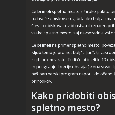
Če bi imeli spletno mesto s široko paleto t
na tisoče obiskovalcev, bi lahko bolj ali manj
število obiskovalcev bi ustvarilo znaten pr
vsako spletno mesto, saj navsezadnje vsi ob
Če bi imeli na primer spletno mesto, povezan
Kljub temu je promet bolj “ciljan”, tj. vaši o
ki jih promovirate. Tudi če bi imeli le 10 ob
In pri igranju loterije obstaja še ena stvar:
naš partnerski program napotili določeno šte
prihodkov.
Kako pridobiti obi
spletno mesto?