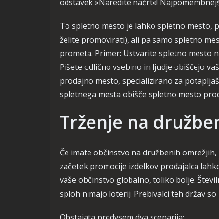
odstavek »Naredite načrt«! Najpomembnejše
To spletno mesto je lahko spletno mesto, p
želite promovirati), ali pa samo spletno mes
prometa. Primer: Ustvarite spletno mesto na
Pišete odlično vsebino in ljudje obiščejo v
prodajno mesto, specializirano za potaplja
spletnega mesta obišče spletno mesto prodaj
Trženje na družbe
Če imate občinstvo na družbenih omrežjih,
začetek promocije izdelkov prodajalca lahko 
vaše občinstvo globalno, toliko bolje. Številn
sploh nimajo loterij. Prebivalci teh držav so
Obstajata predvsem dva scenarija: