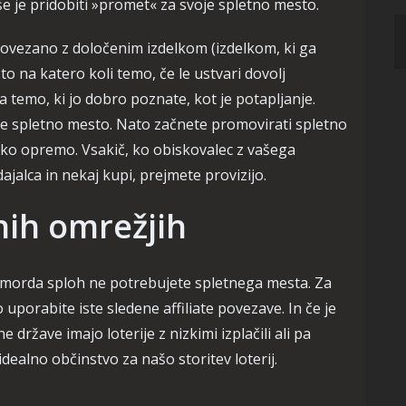
 je pridobiti »promet« za svoje spletno mesto.
ovezano z določenim izdelkom (izdelkom, ki ga
to na katero koli temo, če le ustvari dovolj
 temo, ki jo dobro poznate, kot je potapljanje.
aše spletno mesto. Nato začnete promovirati spletno
ško opremo. Vsakič, ko obiskovalec z vašega
alca in nekaj kupi, prejmete provizijo.
nih omrežjih
 morda sploh ne potrebujete spletnega mesta. Za
uporabite iste sledene affiliate povezave. In če je
e države imajo loterije z nizkimi izplačili ali pa
 idealno občinstvo za našo storitev loterij.