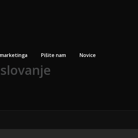
e marketinga
Pišite nam
Novice
oslovanje