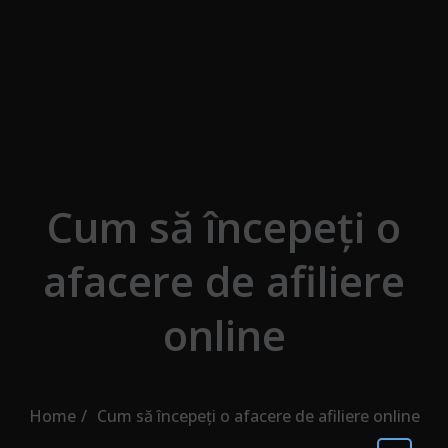
Skip to the content
Cum să începeți o
afacere de afiliere
online
Home
Cum să începeți o afacere de afiliere online