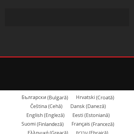
Български
(
Bulgară
)
Hrvatski
(
Croată
)
Čeština
(
Cehă
)
Dansk
(
Daneză
)
English
(
Engleză
)
Eesti
(
Estoniană
)
Suomi
(
Finlandeză
)
Français
(
Franceză
)
Ελληνικά
(
Greacă
)
עברית
(
Ebraică
)