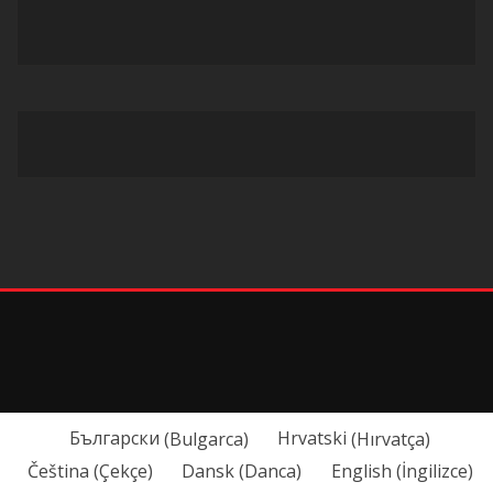
Български
(
Bulgarca
)
Hrvatski
(
Hırvatça
)
Čeština
(
Çekçe
)
Dansk
(
Danca
)
English
(
İngilizce
)