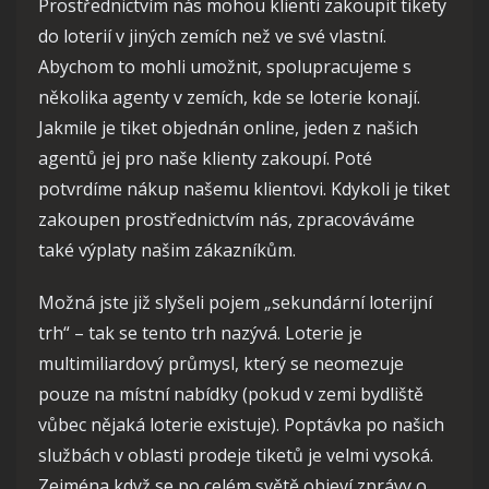
Prostřednictvím nás mohou klienti zakoupit tikety
do loterií v jiných zemích než ve své vlastní.
Abychom to mohli umožnit, spolupracujeme s
několika agenty v zemích, kde se loterie konají.
Jakmile je tiket objednán online, jeden z našich
agentů jej pro naše klienty zakoupí. Poté
potvrdíme nákup našemu klientovi. Kdykoli je tiket
zakoupen prostřednictvím nás, zpracováváme
také výplaty našim zákazníkům.
Možná jste již slyšeli pojem „sekundární loterijní
trh“ – tak se tento trh nazývá. Loterie je
multimiliardový průmysl, který se neomezuje
pouze na místní nabídky (pokud v zemi bydliště
vůbec nějaká loterie existuje). Poptávka po našich
službách v oblasti prodeje tiketů je velmi vysoká.
Zejména když se po celém světě objeví zprávy o