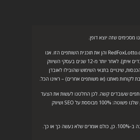
 מסכימים שזה יוצא דופן.
אך זהו נושא חיוני עבורנו. שותפים לשעבר מפעילים הן את RedFoxLotto.com והן את תוכנית השותפים הזו. אנו
עובדים עם אותן חברות שעבדתם איתן (או שאולי אתם עדיין עובדים איתן). לאחר יותר מ-12 שנים בעסקי השיווק
נסות, שינויים בתנאי השימוש שהובילו לאובדן
ת לקוחות מאתנו (או משותפים אחרים) – ראינו הכל.
ותפים שעובדים קשה. לכן החלטנו לעשות את הצעד
הבא. השקנו מוצר משלנו, RedFoxLotto.com. תוכנית השיווק שלנו פשוטה: 100% מבוססת על SEO ושיווק
כשותפים בעצמנו, אנו מתחייבים לנהל תוכנית שותפים אתית וכנה ב-100%. כן, כולם אומרים שלא נעשה כך או כך.